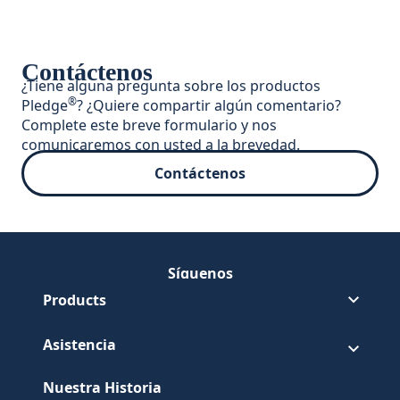
Contáctenos
¿Tiene alguna pregunta sobre los productos
®
Pledge
? ¿Quiere compartir algún comentario?
Complete este breve formulario y nos
comunicaremos con usted a la brevedad.
Contáctenos
Síguenos
Síguenos Pledge en Faceboo
(Opens in a new tab)
Síguenos Pledge en Youtube
(Opens in a new tab)
Products
Asistencia
Nuestra Historia