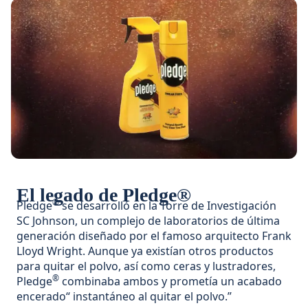
El legado de Pledge®
®
Pledge
se desarrolló en la Torre de Investigación
SC Johnson, un complejo de laboratorios de última
generación diseñado por el famoso arquitecto Frank
Lloyd Wright. Aunque ya existían otros productos
para quitar el polvo, así como ceras y lustradores,
®
Pledge
combinaba ambos y prometía un acabado
encerado“ instantáneo al quitar el polvo.”