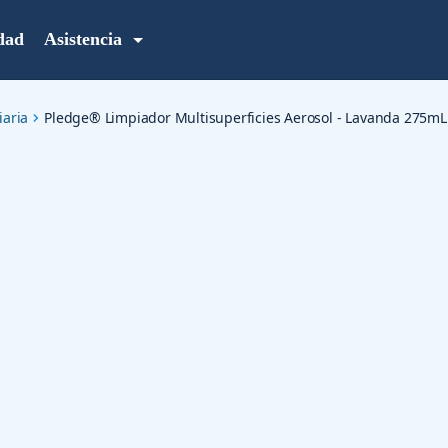
idad
Asistencia
iaria
Pledge® Limpiador Multisuperficies Aerosol - Lavanda 275mL